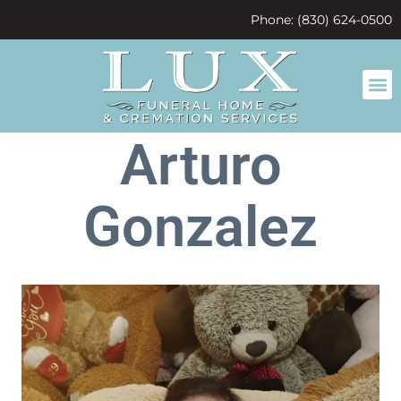
content
Phone: (830) 624-0500
Arturo
Gonzalez