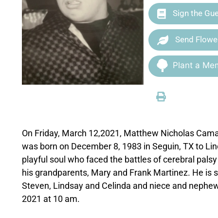
Sign the Gu
Send Flowe
Plant a Mem
On Friday, March 12,2021, Matthew Nicholas Camac
was born on December 8, 1983 in Seguin, TX to L
playful soul who faced the battles of cerebral pals
his grandparents, Mary and Frank Martinez. He is su
Steven, Lindsay and Celinda and niece and nephews.
2021 at 10 am.