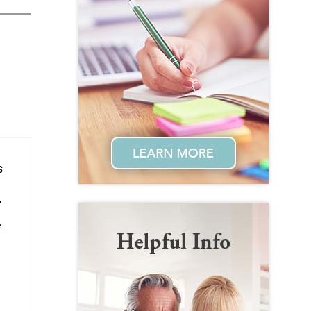
s
”
e