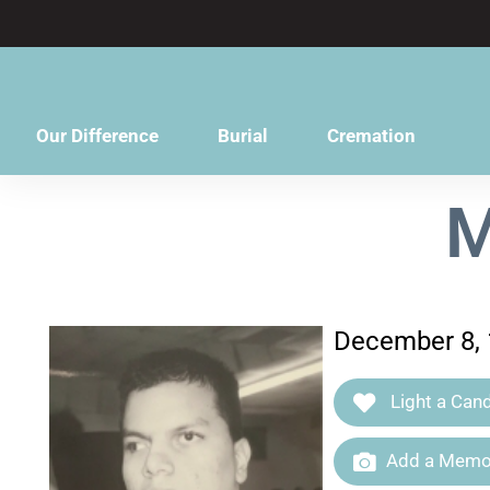
content
Our Difference
Burial
Cremation
M
December 8, 
Light a Cand
Add a Memor