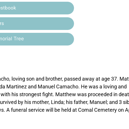
estbook
rs
orial Tree
ho, loving son and brother, passed away at age 37. Ma
inda Martinez and Manuel Camacho. He was a loving and
y with his strongest fight. Matthew was proceeded in dea
rvived by his mother, Linda; his father, Manuel; and 3 sib
 A funeral service will be held at Comal Cemetery on Apr