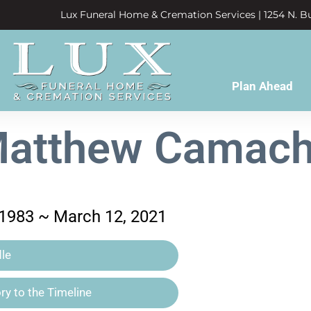
Lux Funeral Home & Cremation Services | 1254 N. Bu
Plan Ahead
atthew Camac
1983 ~ March 12, 2021
le
y to the Timeline