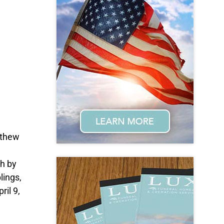
tthew
th by
lings,
il 9,