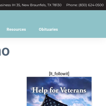
siness IH 35, New Braunfels, TX 78130
Phone: (830) 624-0500
Resources
Obituaries
ho
[lt_followit]