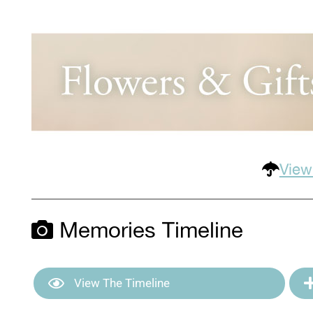
View
Memories Timeline
View The Timeline