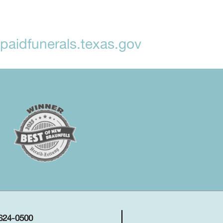
aidfunerals.texas.gov
 624-0500