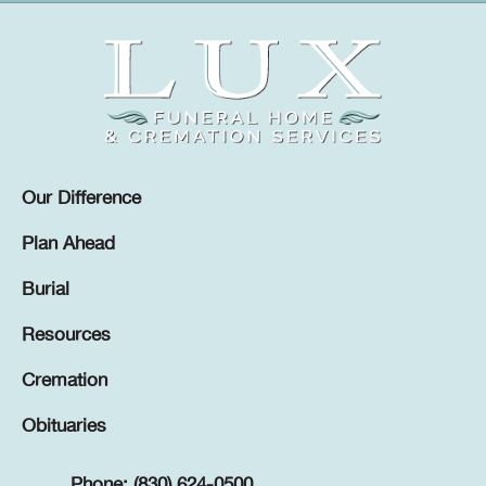
Our Difference
Plan Ahead
Burial
Resources
Cremation
Obituaries
Phone: (830) 624-0500