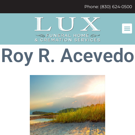
content
Phone: (830) 624-0500
Roy R. Acevedo